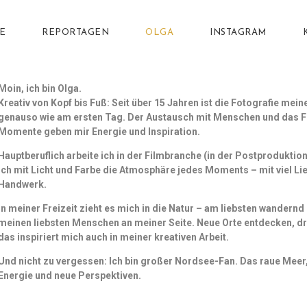
E
REPORTAGEN
OLGA
INSTAGRAM
Moin, ich bin Olga.
Kreativ von Kopf bis Fuß: Seit über 15 Jahren ist die Fotografie mein
genauso wie am ersten Tag. Der Austausch mit Menschen und das F
Momente geben mir Energie und Inspiration.
Hauptberuflich arbeite ich in der Filmbranche (in der Postproduktion
ich mit Licht und Farbe die Atmosphäre jedes Moments – mit viel L
Handwerk.
In meiner Freizeit zieht es mich in die Natur – am liebsten wandern
meinen liebsten Menschen an meiner Seite. Neue Orte entdecken, d
das inspiriert mich auch in meiner kreativen Arbeit.
Und nicht zu vergessen: Ich bin großer Nordsee-Fan. Das raue Meer, 
Energie und neue Perspektiven.